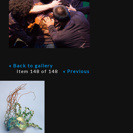
P
r
o
j
e
c
t
« Back to gallery
Item 148 of 148
« Previous